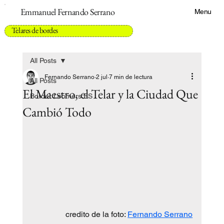
Emmanuel Fernando Serrano
Menu
Telares de bordes
All Posts
Fernando Serrano
2 jul
7 min de lectura
All Posts
El Maestro, el Telar y la Ciudad Que
Border Loomers ES
Cambió Todo
credito de la foto: 
Fernando Serrano